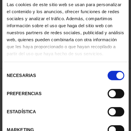
Las cookies de este sitio web se usan para personalizar
el contenido y los anuncios, ofrecer funciones de redes
sociales y analizar el tráfico. Además, compartimos
ORDENAR POR:
información sobre el uso que haga del sitio web con
nuestros partners de redes sociales, publicidad y análisis
web, quienes pueden combinarla con otra información
que les haya proporcionado o que hayan recopilado a
REFINAR
partir del uso que haya hecho de sus servicios.
Selección
NECESARIAS
de
1 Productos encontrados
consentimiento
PREFERENCIAS
ESTADÍSTICA
MARKETING