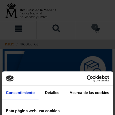
saltar
Saltar
0
al
al
contenido
men
de
navegacin
INICIO
PRODUCTOS
Consentimiento
Detalles
Acerca de las cookies
Esta página web usa cookies