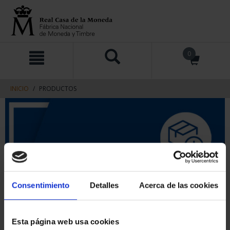
saltar
Saltar
0
al
al
contenido
men
de
navegacin
INICIO
PRODUCTOS
Consentimiento
Detalles
Acerca de las cookies
Esta página web usa cookies