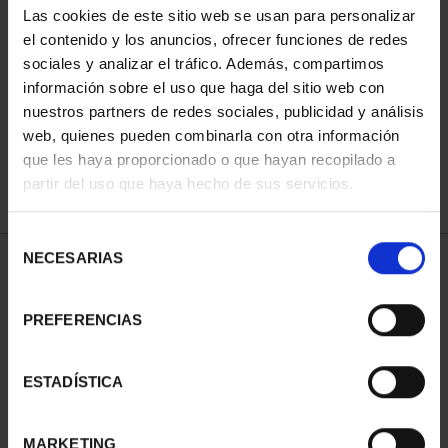
Las cookies de este sitio web se usan para personalizar
el contenido y los anuncios, ofrecer funciones de redes
sociales y analizar el tráfico. Además, compartimos
ORDENAR POR:
información sobre el uso que haga del sitio web con
nuestros partners de redes sociales, publicidad y análisis
web, quienes pueden combinarla con otra información
que les haya proporcionado o que hayan recopilado a
REFINAR
partir del uso que haya hecho de sus servicios.
Selección
NECESARIAS
de
1 Productos encontrados
consentimiento
PREFERENCIAS
ESTADÍSTICA
MARKETING