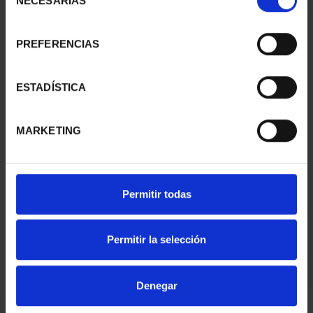
NECESARIAS
de
consentimiento
PREFERENCIAS
SUSCRIPCIÓN
SUSCRIPCIÓN
CAPITALES DE
CAPITALES DE
PROVINCIA 1
PROVINCIA 2
ESTADÍSTICA
949,00 €
949,00 €
Sólo para usuarios
Sólo para usuarios
MARKETING
registrados
registrados
Permitir todas
Permitir la selección
Denegar