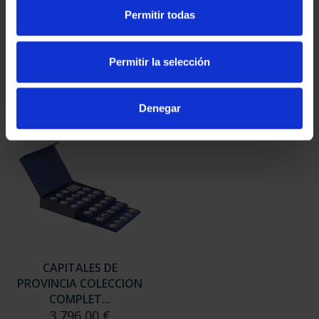
SUSCRIPCIÓN
SUSCRIPCIÓN
Permitir todas
CAPITALES DE
CAPITALES DE
PROVINCIA 3
PROVINCIA 4
949,00 €
949,00 €
Permitir la selección
Sólo para usuarios
Sólo para usuarios
registrados
registrados
Denegar
CAPITALES DE
PROVINCIA COLECCION
COMPLET...
3.796,00 €