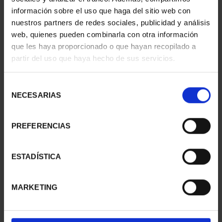
información sobre el uso que haga del sitio web con
nuestros partners de redes sociales, publicidad y análisis
web, quienes pueden combinarla con otra información
SUSCRIPCIÓN
SUSCRIPCIÓN
que les haya proporcionado o que hayan recopilado a
CAPITALES DE
CAPITALES DE
partir del uso que haya hecho de sus servicios.
PROVINCIA 1
PROVINCIA 2
949,00 €
949,00 €
Selección
Sólo para usuarios
Sólo para usuarios
NECESARIAS
de
registrados
registrados
consentimiento
PREFERENCIAS
ESTADÍSTICA
MARKETING