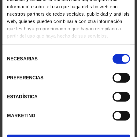
información sobre el uso que haga del sitio web con
nuestros partners de redes sociales, publicidad y análisis
web, quienes pueden combinarla con otra información
SUSCRIPCIÓN
SUSCRIPCIÓN
que les haya proporcionado o que hayan recopilado a
CAPITALES DE
CAPITALES DE
partir del uso que haya hecho de sus servicios.
PROVINCIA 1
PROVINCIA 2
949,00 €
949,00 €
Selección
Sólo para usuarios
Sólo para usuarios
NECESARIAS
de
registrados
registrados
consentimiento
PREFERENCIAS
ESTADÍSTICA
MARKETING