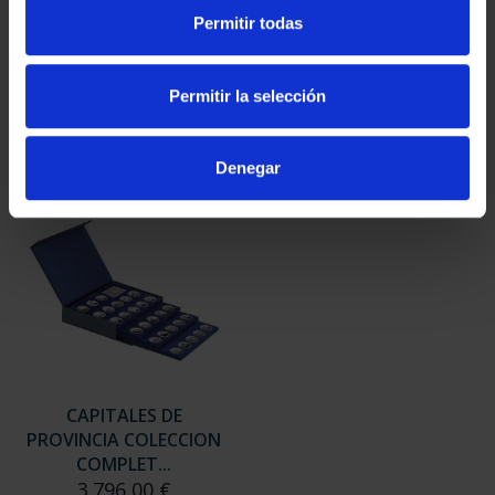
SUSCRIPCIÓN
SUSCRIPCIÓN
Permitir todas
CAPITALES DE
CAPITALES DE
PROVINCIA 3
PROVINCIA 4
949,00 €
949,00 €
Permitir la selección
Sólo para usuarios
Sólo para usuarios
registrados
registrados
Denegar
CAPITALES DE
PROVINCIA COLECCION
COMPLET...
3.796,00 €