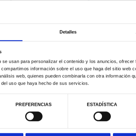
ESPAÑOLAS -
CAPITALES ESPAÑOLAS -
CAP
ILA
BURGOS
00 €
73,00 €
Detalles
s
b se usan para personalizar el contenido y los anuncios, ofrecer
s, compartimos información sobre el uso que haga del sitio web 
 análisis web, quienes pueden combinarla con otra información q
r del uso que haya hecho de sus servicios.
PREFERENCIAS
ESTADÍSTICA
ESPAÑOLAS -
CAPITALES ESPAÑOLAS -
CAP
OVIA
SALAMANCA
00 €
73,00 €