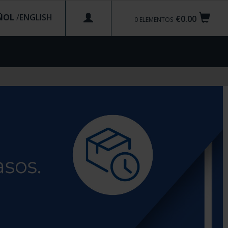
ÑOL
/
€0.00
0
ELEMENTOS