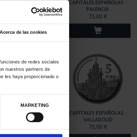
ITALES ESPAÑOLAS -
CAPITALES ESPAÑOLAS -
LEÓN
PALENCIA
73,00 €
73,00 €
Acerca de las cookies
 funciones de redes sociales
con nuestros partners de
ue les haya proporcionado o
MARKETING
ITALES ESPAÑOLAS -
CAPITALES ESPAÑOLAS -
SORIA
VALLADOLID
73,00 €
73,00 €