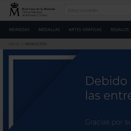
saltar
Saltar
al
al
contenido
men
de
navegacin
MONEDAS
MEDALLAS
ARTES GRÁFICAS
REGALOS
INICIO
PRODUCTOS