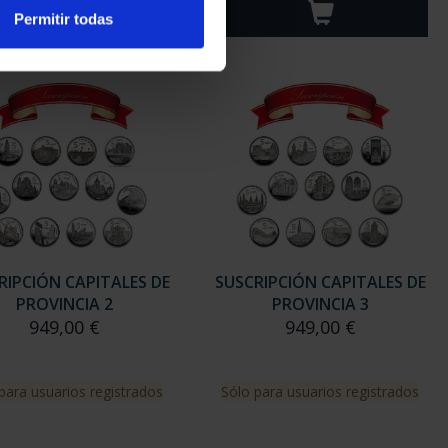
Permitir todas
RIPCIÓN CAPITALES DE
SUSCRIPCIÓN CAPITALES DE
PROVINCIA 2
PROVINCIA 3
949,00 €
949,00 €
para usuarios registrados
Sólo para usuarios registrados