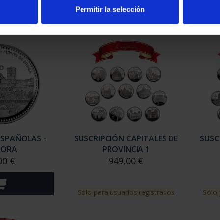
Permitir la selección
ESPAÑOLAS -
SUSCRIPCIÓN CAPITALES DE
SUSC
MORA
PROVINCIA 1
00 €
949,00 €
Sólo para usuarios registrados
Sólo 