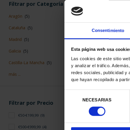
CAPITALES 
Filtrar por Categoría
ÁV
73,
Aragón
(5)
Cataluña
(5)
Consentimiento
Madrid
(5)
Esta página web usa cookie
Galicia
(5)
Las cookies de este sitio we
Castilla-La Mancha
(5)
y analizar el tráfico. Ademá
redes sociales, publicidad y
más ...
que hayan recopilado a parti
Selección
NECESARIAS
de
Filtrar por Precio
CAPITALES 
consentimiento
SEG
€50-€199,99
(9)
73,
€500-€999,99
(4)