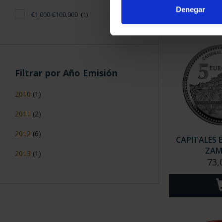
Denegar
€1.000-€100.000
(1)
Filtrar por Año Emisión
2010
(1)
2011
(2)
2012
(6)
CAPITALES 
ZA
2013
(1)
73,