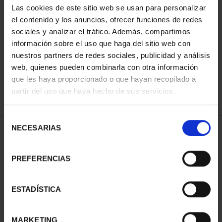
Las cookies de este sitio web se usan para personalizar
el contenido y los anuncios, ofrecer funciones de redes
sociales y analizar el tráfico. Además, compartimos
ORDENAR POR:
información sobre el uso que haga del sitio web con
nuestros partners de redes sociales, publicidad y análisis
web, quienes pueden combinarla con otra información
que les haya proporcionado o que hayan recopilado a
REFINAR
partir del uso que haya hecho de sus servicios.
Selección
NECESARIAS
de
2 Productos encontrados
consentimiento
PREFERENCIAS
ESTADÍSTICA
MARKETING