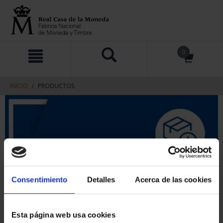
saltar
Saltar
0
al
al
contenido
men
de
navegacin
INICIO
PRODUCTOS
Consentimiento
Detalles
Acerca de las cookies
Esta página web usa cookies