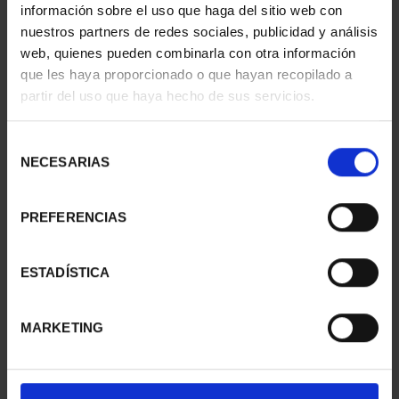
información sobre el uso que haga del sitio web con
nuestros partners de redes sociales, publicidad y análisis
web, quienes pueden combinarla con otra información
PATRIMONIO
CIUDADES PATRIMONIO
que les haya proporcionado o que hayan recopilado a
NACIONAL II - PALACIO
- CÁCERES
partir del uso que haya hecho de sus servicios.
REAL DE...
73,00 €
73,00 €
Selección
NECESARIAS
de
consentimiento
PREFERENCIAS
ESTADÍSTICA
MARKETING