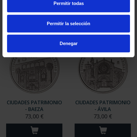
Permitir todas
CIUDADES PATRIMONIO
CIUDADES PATRIMONIO
- ALCALÁ DE HENARES
- CÓRDOBA
73,00 €
73,00 €
Permitir la selección
Denegar
CIUDADES PATRIMONIO
CIUDADES PATRIMONIO
- BAEZA
- ÁVILA
73,00 €
73,00 €