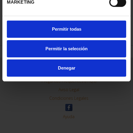
MARKETING
REFINAR
Permitir todas
Permitir la selección
Información General
Denegar
Contacto
Preguntas Frequentes (FAQs)
Aviso Legal
Condiciones Legales
Ayuda