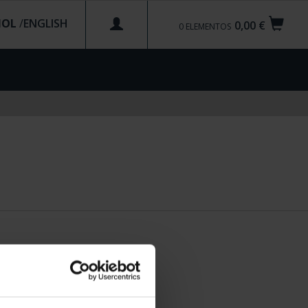
ÑOL
/
0,00 €
0
ELEMENTOS