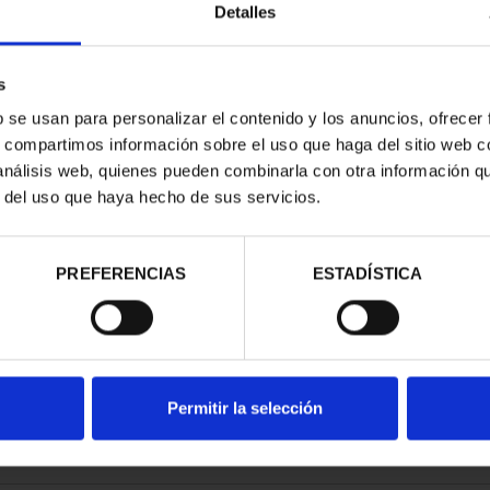
Detalles
s
b se usan para personalizar el contenido y los anuncios, ofrecer
s, compartimos información sobre el uso que haga del sitio web 
ATRIMONIO -
 análisis web, quienes pueden combinarla con otra información q
E HENARES
r del uso que haya hecho de sus servicios.
00 €
PREFERENCIAS
ESTADÍSTICA
Permitir la selección