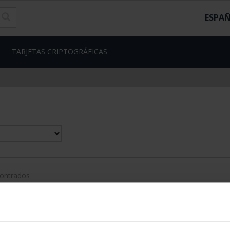
ESPA
TARJETAS CRIPTOGRÁFICAS
contrados