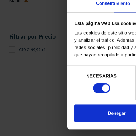
Madrid
Consentimiento
Esta página web usa cookie
Las cookies de este sitio we
Filtrar por Precio
y analizar el tráfico. Ademá
CIUDADES P
redes sociales, publicidad y
€50-€199,99
(1)
ALCALÁ D
que hayan recopilado a parti
73,
Selección
NECESARIAS
de
consentimiento
ORDENAR POR:
Denegar