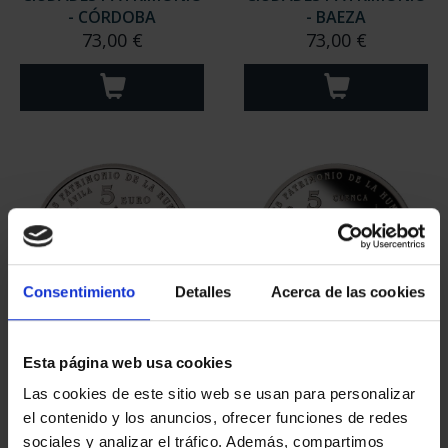
- CÓRDOBA
- BAEZA
73,00 €
73,00 €
Consentimiento
Detalles
Acerca de las cookies
CIUDADES PATRIMONIO
CIUDADES PATRIMONIO
Esta página web usa cookies
- ÁVILA
II - CUENCA
Las cookies de este sitio web se usan para personalizar
73,00 €
73,00 €
el contenido y los anuncios, ofrecer funciones de redes
sociales y analizar el tráfico. Además, compartimos