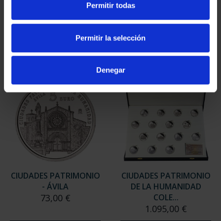
Permitir todas
- CÓRDOBA
- BAEZA
73,00 €
73,00 €
Permitir la selección
Denegar
CIUDADES PATRIMONIO
CIUDADES PATRIMONIO
- ÁVILA
DE LA HUMANIDAD
73,00 €
COLE...
1.095,00 €