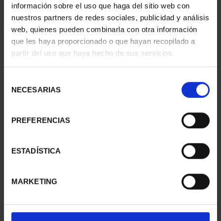
información sobre el uso que haga del sitio web con
nuestros partners de redes sociales, publicidad y análisis
web, quienes pueden combinarla con otra información
CIUDADES PATRIMONIO
CIUDADES PATRIMONIO
que les haya proporcionado o que hayan recopilado a
- CÁCERES
- ALCALÁ DE HENARES
partir del uso que haya hecho de sus servicios.
73,00 €
73,00 €
Selección
NECESARIAS
de
consentimiento
PREFERENCIAS
ESTADÍSTICA
MARKETING
CIUDADES PATRIMONIO
CIUDADES PATRIMONIO