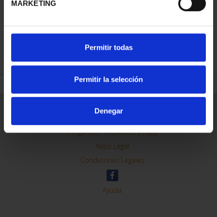
MARKETING
REFINAR
Permitir todas
Permitir la selección
Información General
Denegar
Contacto
Preguntas Frequentes (FAQs)
Aviso Legal
Condiciones Legales
Ayuda