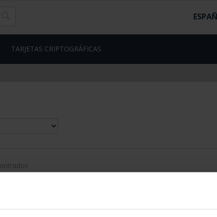
ESPA
TARJETAS CRIPTOGRÁFICAS
contrados