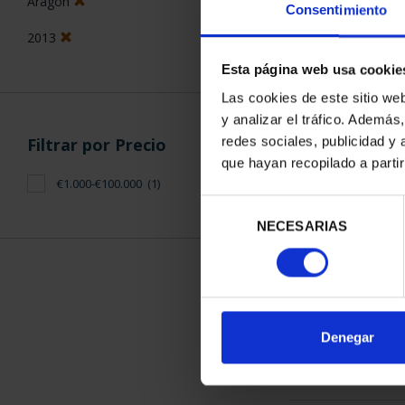
Aragón
Consentimiento
2013
Esta página web usa cookie
Las cookies de este sitio we
y analizar el tráfico. Ademá
CAPITALES D
redes sociales, publicidad y
Filtrar por Precio
COLECCION 
que hayan recopilado a parti
3.796
€1.000-€100.000
(1)
Selección
NECESARIAS
de
consentimiento
ORDENAR POR:
Denegar