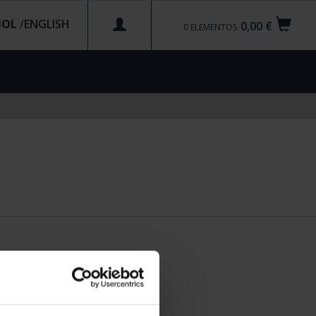
ÑOL
/
0,00 €
0
ELEMENTOS