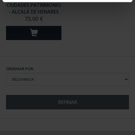
CIUDADES PATRIMONIO
- ALCALÁ DE HENARES
73,00 €
ORDENAR POR:
REFINAR