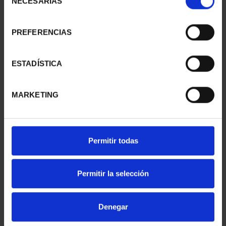
NECESARIAS
de
consentimiento
PREFERENCIAS
PATRIMONIO
PATRIMONIO
NACIONAL I - EL
NACIONAL II - PALACIO
ESCORIAL
REAL DE...
ESTADÍSTICA
73,00 €
73,00 €
MARKETING
Permitir todas
Permitir la selección
Denegar