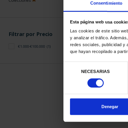
Consentimiento
Esta página web usa cookie
ORDENAR POR:
Filtros aplicados
Las cookies de este sitio we
y analizar el tráfico. Ademá
Plata
redes sociales, publicidad y
que hayan recopilado a parti
Series
1 Productos en
Madrid
Selección
NECESARIAS
de
Galicia
consentimiento
Colecciones
Denegar
Filtrar por Precio