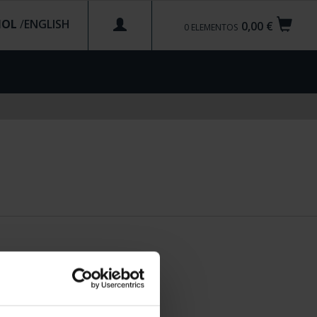
ÑOL
/
0,00 €
0
ELEMENTOS