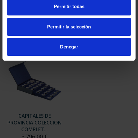
SUSCRIPCIÓN
SUSCRIPCIÓN
Permitir todas
CAPITALES DE
CAPITALES DE
PROVINCIA 3
PROVINCIA 4
949,00 €
949,00 €
Permitir la selección
Sólo para usuarios
Sólo para usuarios
registrados
registrados
Denegar
CAPITALES DE
PROVINCIA COLECCION
COMPLET...
3.796,00 €