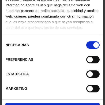
información sobre el uso que haga del sitio web con
nuestros partners de redes sociales, publicidad y análisis
web, quienes pueden combinarla con otra información
SUSCRIPCIÓN
SUSCRIPCIÓN
que les haya proporcionado o que hayan recopilado a
CAPITALES DE
CAPITALES DE
partir del uso que haya hecho de sus servicios.
PROVINCIA 1
PROVINCIA 2
949,00 €
949,00 €
Selección
Sólo para usuarios
Sólo para usuarios
NECESARIAS
de
registrados
registrados
consentimiento
PREFERENCIAS
ESTADÍSTICA
MARKETING