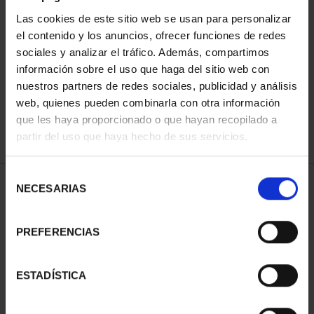
Las cookies de este sitio web se usan para personalizar
el contenido y los anuncios, ofrecer funciones de redes
ORDENAR POR:
sociales y analizar el tráfico. Además, compartimos
información sobre el uso que haga del sitio web con
nuestros partners de redes sociales, publicidad y análisis
web, quienes pueden combinarla con otra información
que les haya proporcionado o que hayan recopilado a
REFINAR
partir del uso que haya hecho de sus servicios.
Selección
1 Productos encontrados
NECESARIAS
de
consentimiento
PREFERENCIAS
ESTADÍSTICA