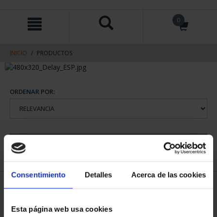
saltar
Saltar
0
al
al
contenido
men
de
navegacin
INICIO
PRODUCTOS
ORDENAR POR:
REFINAR
Consentimiento
Detalles
Acerca de las cookies
1 Productos encontrados
Esta página web usa cookies