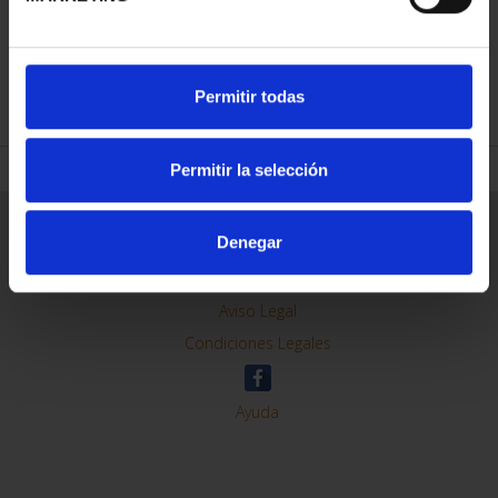
REFINAR
Permitir todas
Permitir la selección
Información General
Denegar
Contacto
Preguntas Frequentes (FAQs)
Aviso Legal
Condiciones Legales
Ayuda