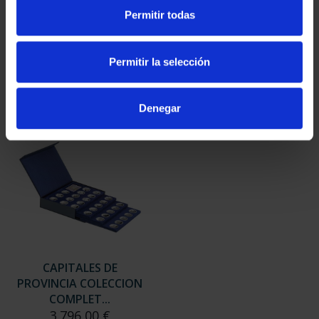
SUSCRIPCIÓN
SUSCRIPCIÓN
Permitir todas
CAPITALES DE
CAPITALES DE
PROVINCIA 3
PROVINCIA 4
949,00 €
949,00 €
Permitir la selección
Sólo para usuarios
Sólo para usuarios
registrados
registrados
Denegar
CAPITALES DE
PROVINCIA COLECCION
COMPLET...
3.796,00 €