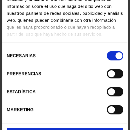
información sobre el uso que haga del sitio web con
nuestros partners de redes sociales, publicidad y análisis
web, quienes pueden combinarla con otra información
SUSCRIPCIÓN
SUSCRIPCIÓN
que les haya proporcionado o que hayan recopilado a
CAPITALES DE
CAPITALES DE
partir del uso que haya hecho de sus servicios.
PROVINCIA 1
PROVINCIA 2
949,00 €
949,00 €
Selección
Sólo para usuarios
Sólo para usuarios
NECESARIAS
de
registrados
registrados
consentimiento
PREFERENCIAS
ESTADÍSTICA
MARKETING