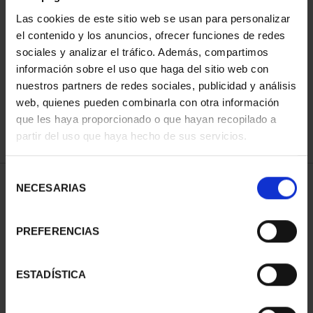
Las cookies de este sitio web se usan para personalizar
el contenido y los anuncios, ofrecer funciones de redes
ORDENAR POR:
sociales y analizar el tráfico. Además, compartimos
información sobre el uso que haga del sitio web con
nuestros partners de redes sociales, publicidad y análisis
web, quienes pueden combinarla con otra información
que les haya proporcionado o que hayan recopilado a
REFINAR
partir del uso que haya hecho de sus servicios.
Selección
1 Productos encontrados
NECESARIAS
de
consentimiento
PREFERENCIAS
ESTADÍSTICA