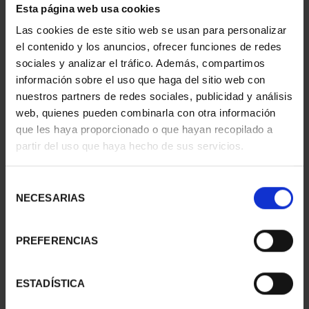
Esta página web usa cookies
PATRIMONIO
CIUDADES PATRIMONIO
NACIONAL II - PALACIO
- ALCALÁ DE HENARES
Las cookies de este sitio web se usan para personalizar
REAL DE...
73,00 €
el contenido y los anuncios, ofrecer funciones de redes
73,00 €
sociales y analizar el tráfico. Además, compartimos
información sobre el uso que haga del sitio web con
nuestros partners de redes sociales, publicidad y análisis
web, quienes pueden combinarla con otra información
que les haya proporcionado o que hayan recopilado a
partir del uso que haya hecho de sus servicios.
Selección
NECESARIAS
de
consentimiento
PREFERENCIAS
CIUDADES PATRIMONIO
CIUDADES PATRIMONIO
ESTADÍSTICA
- ÁVILA
II - CUENCA
73,00 €
73,00 €