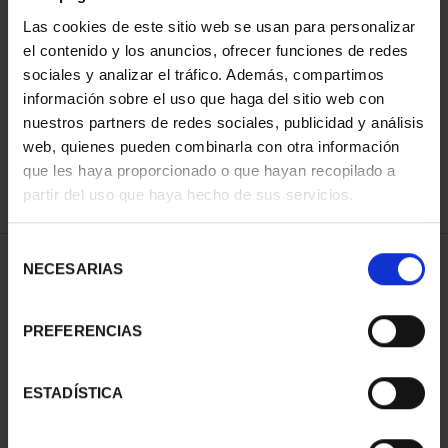
Las cookies de este sitio web se usan para personalizar
el contenido y los anuncios, ofrecer funciones de redes
ORDENAR POR:
sociales y analizar el tráfico. Además, compartimos
información sobre el uso que haga del sitio web con
nuestros partners de redes sociales, publicidad y análisis
web, quienes pueden combinarla con otra información
que les haya proporcionado o que hayan recopilado a
REFINAR
partir del uso que haya hecho de sus servicios.
Selección
1 Productos encontrados
NECESARIAS
de
consentimiento
PREFERENCIAS
ESTADÍSTICA