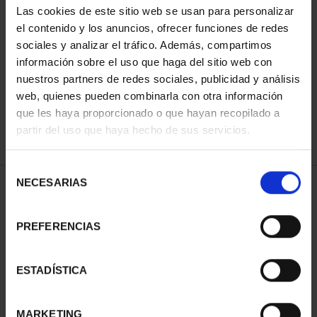
Las cookies de este sitio web se usan para personalizar
el contenido y los anuncios, ofrecer funciones de redes
sociales y analizar el tráfico. Además, compartimos
ORDENAR POR:
información sobre el uso que haga del sitio web con
nuestros partners de redes sociales, publicidad y análisis
web, quienes pueden combinarla con otra información
que les haya proporcionado o que hayan recopilado a
REFINAR
partir del uso que haya hecho de sus servicios.
Selección
NECESARIAS
de
1 Productos encontrados
consentimiento
PREFERENCIAS
ESTADÍSTICA
MARKETING