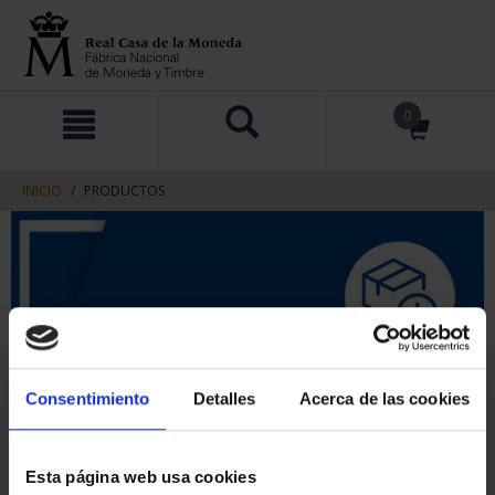
saltar
Saltar
0
al
al
contenido
men
de
navegacin
INICIO
PRODUCTOS
Consentimiento
Detalles
Acerca de las cookies
Esta página web usa cookies