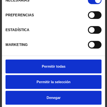
NECESARIAS
de
consentimiento
PREFERENCIAS
SUSCRIPCIÓN
SUSCRIPCIÓN
ESTADÍSTICA
CAPITALES DE
CAPITALES DE
PROVINCIA 3
PROVINCIA 4
MARKETING
949,00 €
949,00 €
Sólo para usuarios
Sólo para usuarios
registrados
registrados
Permitir todas
Permitir la selección
ORDENAR POR:
Denegar