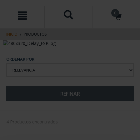
saltar
Saltar
0
al
al
contenido
men
de
navegacin
INICIO
PRODUCTOS
ORDENAR POR:
REFINAR
4 Productos encontrados