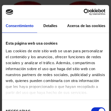
Consentimiento
Detalles
Acerca de las cookies
Esta página web usa cookies
SUSCRIPCIÓN
SUSCRIPCIÓN
Las cookies de este sitio web se usan para personalizar
CAPITALES DE
CAPITALES DE
el contenido y los anuncios, ofrecer funciones de redes
PROVINCIA 1
PROVINCIA 2
sociales y analizar el tráfico. Además, compartimos
949,00 €
949,00 €
información sobre el uso que haga del sitio web con
nuestros partners de redes sociales, publicidad y análisis
Sólo para usuarios
Sólo para usuarios
registrados
registrados
web, quienes pueden combinarla con otra información
que les haya proporcionado o que hayan recopilado a
partir del uso que haya hecho de sus servicios.
Selección