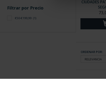
CIUDADES PAT
SEG
Filtrar por Precio
73,
€50-€199,99
(1)
ORDENAR POR:
Información General
Contacto
|
Preguntas Frequentes (FAQs)
|
Aviso Legal
|
Condicio