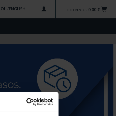
ÑOL
/
0,00 €
0
ELEMENTOS