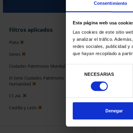
Consentimiento
Esta página web usa cookie
ORDENAR POR:
Filtros aplicados
Las cookies de este sitio we
y analizar el tráfico. Ademá
Plata
redes sociales, publicidad y
que hayan recopilado a parti
Series
1 Productos en
Ciudades Patrimonio Mundial
Selección
NECESARIAS
de
III Serie Ciudades Patrimonio de la
consentimiento
Humanidad
CC.AA.
Castilla y León
Denegar