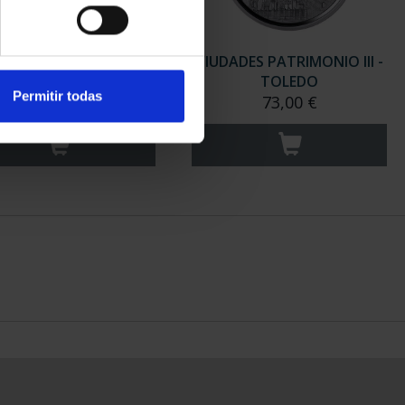
ADES PATRIMONIO III -
CIUDADES PATRIMONIO III -
SANTIAGO DE CO...
TOLEDO
Permitir todas
73,00 €
73,00 €