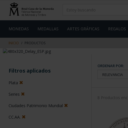
saltar
Saltar
al
al
contenido
men
de
navegacin
MONEDAS
MEDALLAS
ARTES GRÁFICAS
REGALOS
INICIO
PRODUCTOS
ORDENAR POR:
Filtros aplicados
Plata
Series
8 Productos en
Ciudades Patrimonio Mundial
CC.AA.