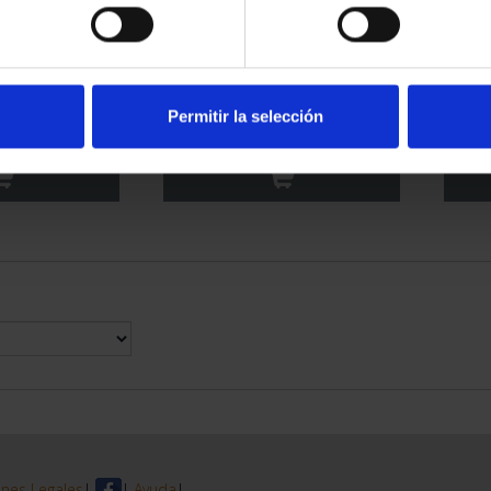
RIMONIO III -
CIUDADES PATRIMONIO III -
CIUD
AGONA
SEGOVIA
Permitir la selección
00 €
73,00 €
nes Legales
|
|
Ayuda
|