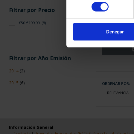
consentimiento
Filtrar por Precio
CIUDADES PAT
€50-€199,99
(8)
TARR
Denegar
73,
Filtrar por Año Emisión
2014
(2)
2015
(6)
ORDENAR POR:
Información General
Contacto
|
Preguntas Frequentes (FAQs)
|
Aviso Legal
|
Condicio