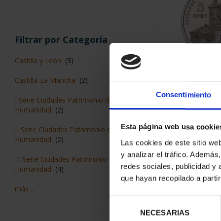
Filtrar por Categoría
Castilla y León
(3)
CIUDADES P
Castilla-La Mancha
(2)
ALCALÁ D
Consentimiento
73,
I Serie Ciudades Patrimonio de la
Humanidad
(2)
Esta página web usa cookie
II Serie Ciudades Patrimonio de la
Humanidad
(2)
Las cookies de este sitio we
y analizar el tráfico. Ademá
III Serie Ciudades Patrimonio de la
redes sociales, publicidad y
Humanidad
(4)
que hayan recopilado a parti
más ...
Selección
NECESARIAS
de