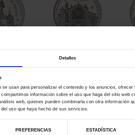
ATRIMONIO -
CIUDADES PATRIMONIO -
CIUD
E HENARES
ÁVILA
Detalles
00 €
73,00 €
s
b se usan para personalizar el contenido y los anuncios, ofrecer
s, compartimos información sobre el uso que haga del sitio web 
 análisis web, quienes pueden combinarla con otra información q
r del uso que haya hecho de sus servicios.
PREFERENCIAS
ESTADÍSTICA