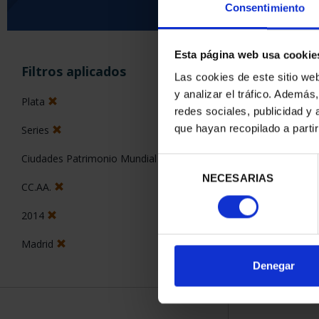
Consentimiento
Esta página web usa cookie
ORDENAR POR:
Filtros aplicados
Las cookies de este sitio we
y analizar el tráfico. Ademá
Plata
redes sociales, publicidad y
que hayan recopilado a parti
Series
1 Productos en
Ciudades Patrimonio Mundial
Selección
NECESARIAS
de
CC.AA.
consentimiento
2014
Madrid
Denegar