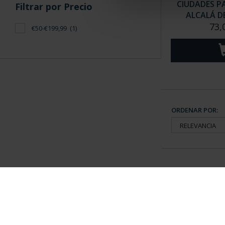
CIUDADES P
Filtrar por Precio
ALCALÁ D
73,
€50-€199,99
(1)
ORDENAR POR:
Información General
Contacto
|
Preguntas Frequentes (FAQs)
|
Aviso Legal
|
Condicio