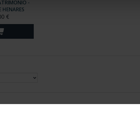
ATRIMONIO -
E HENARES
00 €
nes Legales
|
|
Ayuda
|