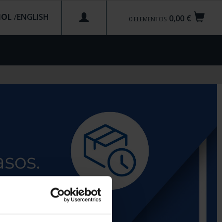
ÑOL
/
0,00 €
0
ELEMENTOS