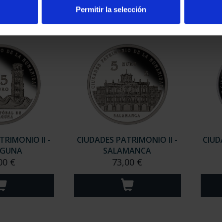
Permitir la selección
TRIMONIO II -
CIUDADES PATRIMONIO II -
CIUD
AGUNA
SALAMANCA
00 €
73,00 €