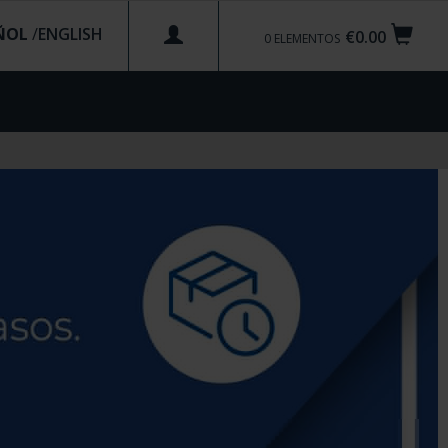
ÑOL
/
€0.00
0
ELEMENTOS