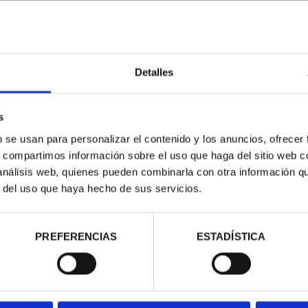
ATRIMONIO -
CIUDADES PATRIMONIO -
CIU
ERES
ALCALÁ DE HENARES
00 €
73,00 €
Detalles
s
b se usan para personalizar el contenido y los anuncios, ofrecer
s, compartimos información sobre el uso que haga del sitio web 
 análisis web, quienes pueden combinarla con otra información q
r del uso que haya hecho de sus servicios.
PREFERENCIAS
ESTADÍSTICA
ATRIMONIO -
CIUDADES PATRIMONIO II -
CIUD
ILA
CUENCA
00 €
73,00 €