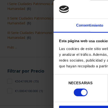
CIUDADES P
I Serie Ciudades Patrimonio de la
CÁC
Humanidad
(6)
73,
II Serie Ciudades Patrimonio de la
Humanidad
(6)
Consentimiento
III Serie Ciudades Patrimonio de la
Humanidad
(6)
Esta página web usa cookie
más ...
Las cookies de este sitio we
y analizar el tráfico. Ademá
redes sociales, publicidad y
que hayan recopilado a parti
Filtrar por Precio
Selección
€50-€199,99
(15)
NECESARIAS
de
CIUDADES P
consentimiento
€1.000-€100.000
(1)
ÁV
73,