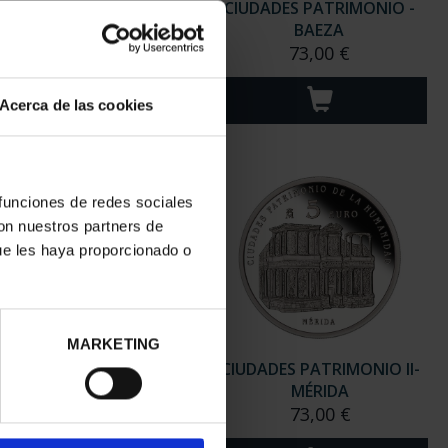
DADES PATRIMONIO -
CIUDADES PATRIMONIO -
CÓRDOBA
BAEZA
73,00 €
73,00 €
Acerca de las cookies
 funciones de redes sociales
con nuestros partners de
ue les haya proporcionado o
MARKETING
ADES PATRIMONIO II-
CIUDADES PATRIMONIO II-
IBIZA
MÉRIDA
73,00 €
73,00 €