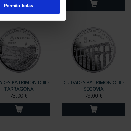
Permitir todas
ADES PATRIMONIO III -
CIUDADES PATRIMONIO III -
TARRAGONA
SEGOVIA
73,00 €
73,00 €