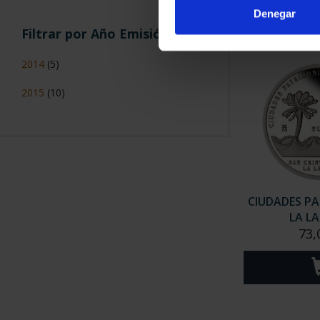
Denegar
Filtrar por Año Emisión
2014
(5)
2015
(10)
CIUDADES PA
LA L
73,