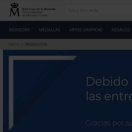
saltar
Saltar
al
al
contenido
men
de
navegacin
MONEDAS
MEDALLAS
ARTES GRÁFICAS
REGALOS
INICIO
PRODUCTOS