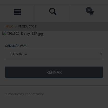
saltar
Saltar
0
al
al
contenido
men
de
navegacin
INICIO
PRODUCTOS
ORDENAR POR:
REFINAR
9 Productos encontrados