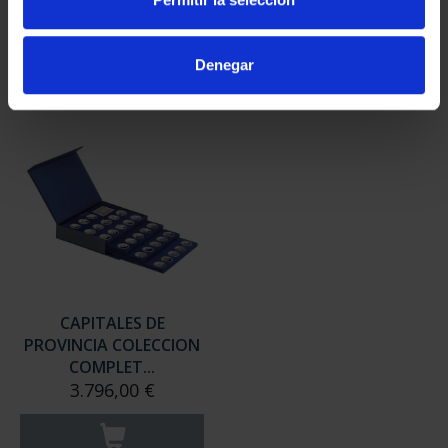
949,00 €
949,00 €
Sólo para usuarios
Sólo para usuarios
Denegar
registrados
registrados
CAPITALES DE
PROVINCIA COLECCION
COMPLET...
3.796,00 €