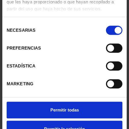
que les haya proporcionado o que hayan recopilado a
SUSCRIPCIÓN
SUSCRIPCIÓN
partir del uso que haya hecho de sus servicios.
CAPITALES DE
CAPITALES DE
PROVINCIA 1
PROVINCIA 2
Selección
949,00 €
949,00 €
NECESARIAS
de
Sólo para usuarios
Sólo para usuarios
consentimiento
registrados
registrados
PREFERENCIAS
ESTADÍSTICA
MARKETING
Permitir todas
SUSCRIPCIÓN
SUSCRIPCIÓN
CAPITALES DE
CAPITALES DE
PROVINCIA 3
PROVINCIA 4
Permitir la selección