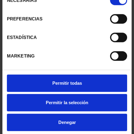
NECESARIAS
de
consentimiento
PREFERENCIAS
SUSCRIPCIÓN
SUSCRIPCIÓN
CAPITALES DE
CAPITALES DE
PROVINCIA 1
PROVINCIA 2
ESTADÍSTICA
949,00 €
949,00 €
Sólo para usuarios
Sólo para usuarios
MARKETING
registrados
registrados
Permitir todas
Permitir la selección
Denegar