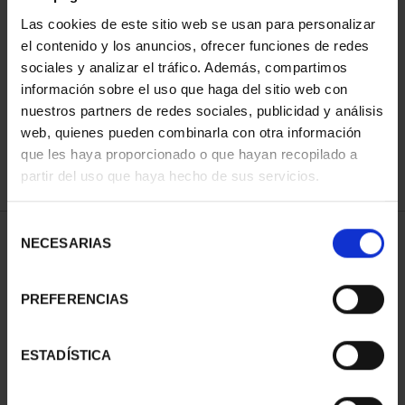
Las cookies de este sitio web se usan para personalizar
el contenido y los anuncios, ofrecer funciones de redes
ORDENAR POR:
sociales y analizar el tráfico. Además, compartimos
información sobre el uso que haga del sitio web con
nuestros partners de redes sociales, publicidad y análisis
web, quienes pueden combinarla con otra información
que les haya proporcionado o que hayan recopilado a
REFINAR
partir del uso que haya hecho de sus servicios.
Selección
1 Productos encontrados
NECESARIAS
de
consentimiento
PREFERENCIAS
ESTADÍSTICA