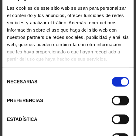
Las cookies de este sitio web se usan para personalizar
el contenido y los anuncios, ofrecer funciones de redes
ORDENAR POR:
sociales y analizar el tráfico. Además, compartimos
información sobre el uso que haga del sitio web con
nuestros partners de redes sociales, publicidad y análisis
web, quienes pueden combinarla con otra información
que les haya proporcionado o que hayan recopilado a
REFINAR
partir del uso que haya hecho de sus servicios.
Selección
1 Productos encontrados
NECESARIAS
de
consentimiento
PREFERENCIAS
ESTADÍSTICA