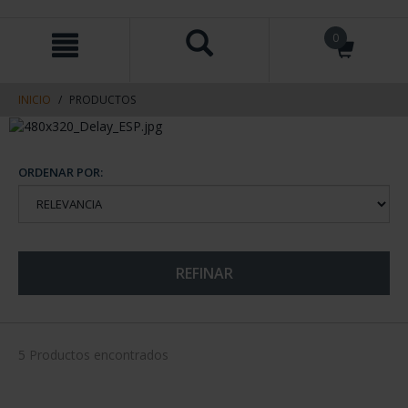
saltar
Saltar
0
al
al
contenido
men
de
navegacin
INICIO
PRODUCTOS
ORDENAR POR:
REFINAR
5 Productos encontrados