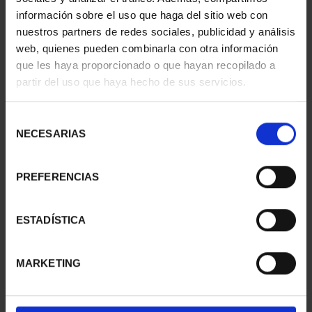
información sobre el uso que haga del sitio web con
nuestros partners de redes sociales, publicidad y análisis
web, quienes pueden combinarla con otra información
que les haya proporcionado o que hayan recopilado a
partir del uso que haya hecho de sus servicios.
SUSCRIPCIÓN
SUSCRIPCIÓN
CAPITALES DE
CAPITALES DE
PROVINCIA 3
PROVINCIA 4
Selección
949,00 €
949,00 €
NECESARIAS
de
consentimiento
Sólo para usuarios
Sólo para usuarios
registrados
registrados
PREFERENCIAS
ESTADÍSTICA
MARKETING