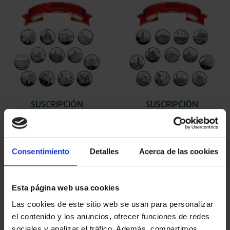
SUSCRIPCIÓN
SUSCRIPCIÓN
CAPITALES DE
CAPITALES DE
PROVINCIA 1
PROVINCIA 2
949,00 €
949,00 €
Consentimiento
Detalles
Acerca de las cookies
Sólo para usuarios
Sólo para usuarios
registrados
registrados
Esta página web usa cookies
Las cookies de este sitio web se usan para personalizar
el contenido y los anuncios, ofrecer funciones de redes
sociales y analizar el tráfico. Además, compartimos