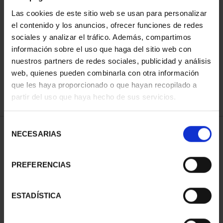
Las cookies de este sitio web se usan para personalizar
el contenido y los anuncios, ofrecer funciones de redes
ORDENAR POR:
sociales y analizar el tráfico. Además, compartimos
información sobre el uso que haga del sitio web con
nuestros partners de redes sociales, publicidad y análisis
web, quienes pueden combinarla con otra información
que les haya proporcionado o que hayan recopilado a
REFINAR
partir del uso que haya hecho de sus servicios.
Selección
1 Productos encontrados
NECESARIAS
de
consentimiento
PREFERENCIAS
ESTADÍSTICA