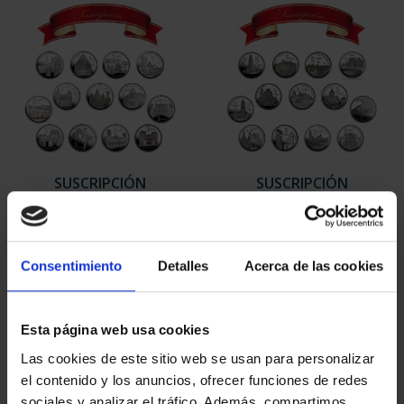
SUSCRIPCIÓN
SUSCRIPCIÓN
CAPITALES DE
CAPITALES DE
PROVINCIA 1
PROVINCIA 2
949,00 €
949,00 €
Consentimiento
Detalles
Acerca de las cookies
Sólo para usuarios
Sólo para usuarios
registrados
registrados
Esta página web usa cookies
Las cookies de este sitio web se usan para personalizar
el contenido y los anuncios, ofrecer funciones de redes
sociales y analizar el tráfico. Además, compartimos