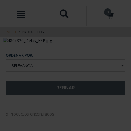
saltar
Saltar
0
al
al
contenido
men
de
navegacin
INICIO
PRODUCTOS
ORDENAR POR:
REFINAR
5 Productos encontrados