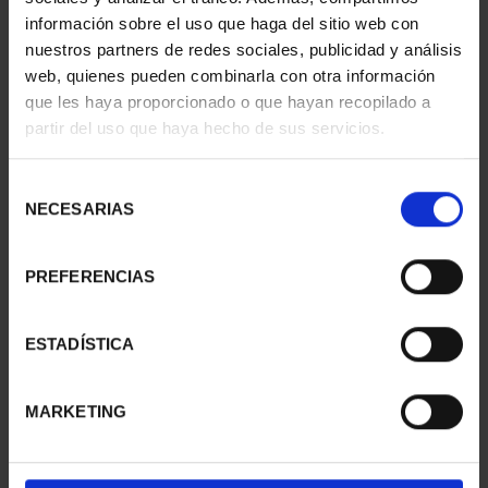
información sobre el uso que haga del sitio web con
nuestros partners de redes sociales, publicidad y análisis
web, quienes pueden combinarla con otra información
que les haya proporcionado o que hayan recopilado a
partir del uso que haya hecho de sus servicios.
SUSCRIPCIÓN
SUSCRIPCIÓN
CAPITALES DE
CAPITALES DE
Selección
PROVINCIA 3
PROVINCIA 4
NECESARIAS
de
949,00 €
949,00 €
consentimiento
Sólo para usuarios
Sólo para usuarios
PREFERENCIAS
registrados
registrados
ESTADÍSTICA
MARKETING