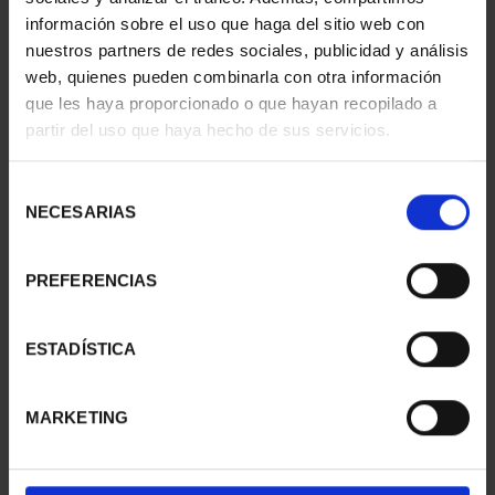
información sobre el uso que haga del sitio web con
nuestros partners de redes sociales, publicidad y análisis
web, quienes pueden combinarla con otra información
que les haya proporcionado o que hayan recopilado a
partir del uso que haya hecho de sus servicios.
SUSCRIPCIÓN
SUSCRIPCIÓN
CAPITALES DE
CAPITALES DE
PROVINCIA 3
PROVINCIA 4
Selección
949,00 €
949,00 €
NECESARIAS
de
consentimiento
Sólo para usuarios
Sólo para usuarios
registrados
registrados
PREFERENCIAS
ESTADÍSTICA
MARKETING