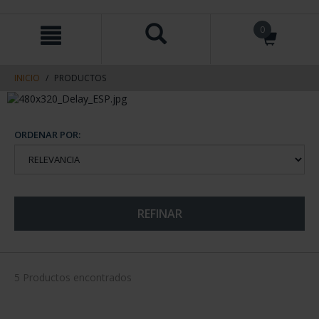
saltar
Saltar
0
al
al
contenido
men
de
navegacin
INICIO
PRODUCTOS
ORDENAR POR:
REFINAR
5 Productos encontrados