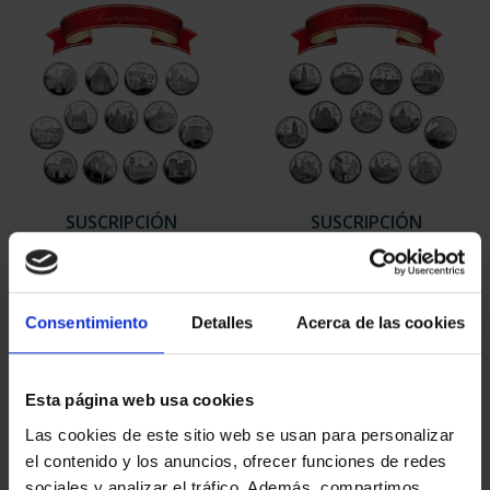
SUSCRIPCIÓN
SUSCRIPCIÓN
CAPITALES DE
CAPITALES DE
PROVINCIA 1
PROVINCIA 2
949,00 €
949,00 €
Consentimiento
Detalles
Acerca de las cookies
Sólo para usuarios
Sólo para usuarios
registrados
registrados
Esta página web usa cookies
Las cookies de este sitio web se usan para personalizar
el contenido y los anuncios, ofrecer funciones de redes
sociales y analizar el tráfico. Además, compartimos