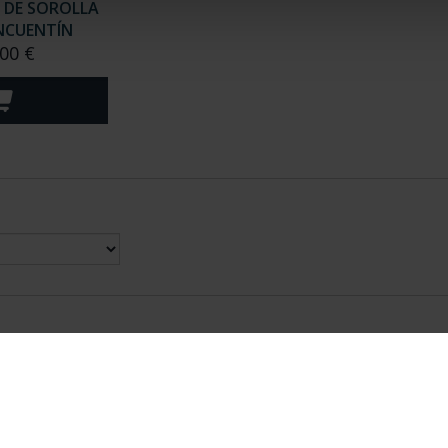
 DE SOROLLA
INCUENTÍN
00 €
nes Legales
|
|
Ayuda
|