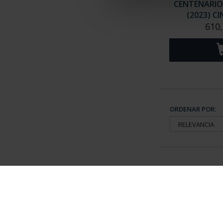
CENTENARIO
(2023) C
610,
ORDENAR POR:
Información General
Contacto
|
Preguntas Frequentes (FAQs)
|
Aviso Legal
|
Condicio