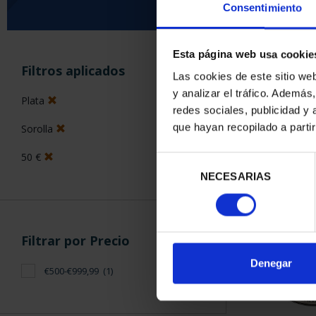
Consentimiento
Esta página web usa cookie
ORDENAR POR:
Filtros aplicados
Las cookies de este sitio we
y analizar el tráfico. Ademá
Plata
redes sociales, publicidad y
que hayan recopilado a parti
Sorolla
1 Productos en
50 €
Selección
NECESARIAS
de
consentimiento
Filtrar por Precio
Denegar
€500-€999,99
(1)