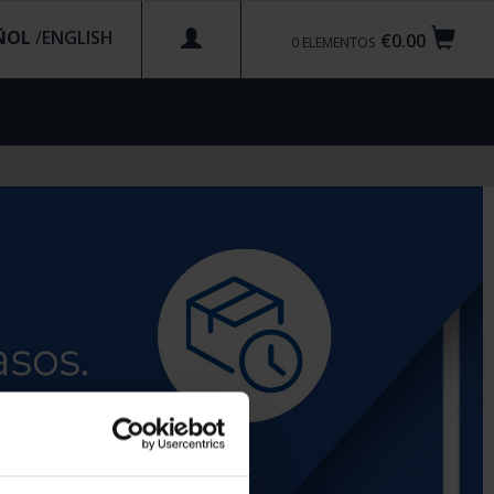
ÑOL
/
€0.00
0
ELEMENTOS