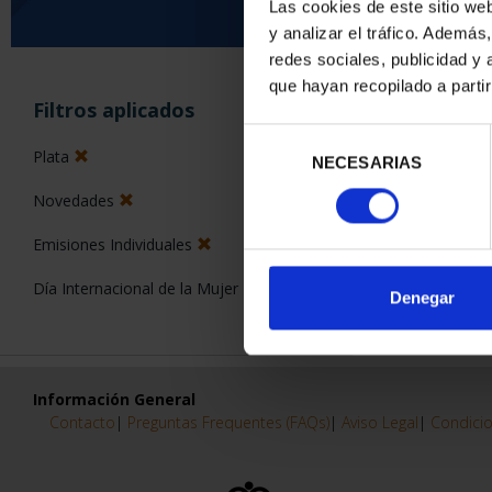
Las cookies de este sitio we
y analizar el tráfico. Ademá
0 Productos encon
redes sociales, publicidad y
que hayan recopilado a parti
Filtros aplicados
Selección
Plata
NECESARIAS
de
consentimiento
Novedades
Emisiones Individuales
Día Internacional de la Mujer
Denegar
Información General
Contacto
|
Preguntas Frequentes (FAQs)
|
Aviso Legal
|
Condicio