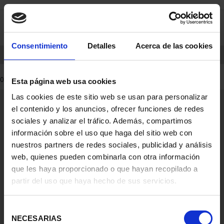
saltar
Saltar
0
al
al
contenido
men
de
Consentimiento
Detalles
Acerca de las cookies
navegacin
INICIO
PRODUCTOS
0 Productos encontrados
Esta página web usa cookies
Las cookies de este sitio web se usan para personalizar
Información General
el contenido y los anuncios, ofrecer funciones de redes
Contacto
sociales y analizar el tráfico. Además, compartimos
Preguntas Frequentes (FAQs)
información sobre el uso que haga del sitio web con
Aviso Legal
nuestros partners de redes sociales, publicidad y análisis
web, quienes pueden combinarla con otra información
Condiciones Legales
que les haya proporcionado o que hayan recopilado a
partir del uso que haya hecho de sus servicios.
Ayuda
Selección
NECESARIAS
de