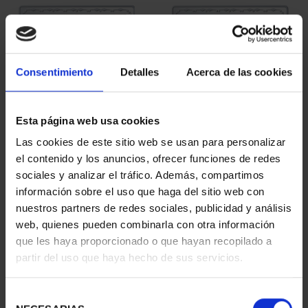
Consentimiento
Detalles
Acerca de las cookies
Esta página web usa cookies
275 ANIVERSARIO DE
275 ANIVERSARIO DE
Las cookies de este sitio web se usan para personalizar
GOYA (2021) PERRO
GOYA (2021) LA
el contenido y los anuncios, ofrecer funciones de redes
153,00 €
COMETA
sociales y analizar el tráfico. Además, compartimos
153,00 €
información sobre el uso que haga del sitio web con
nuestros partners de redes sociales, publicidad y análisis
web, quienes pueden combinarla con otra información
que les haya proporcionado o que hayan recopilado a
partir del uso que haya hecho de sus servicios.
Selección