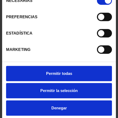
NECESARIAS
de
consentimiento
PREFERENCIAS
ESTADÍSTICA
275 ANIVERSARIO DE
GOYA (2021) QUITASOL
153,00 €
MARKETING
Permitir todas
Permitir la selección
ORDENAR POR:
Denegar