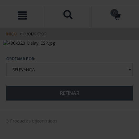
saltar
Saltar
0
al
al
contenido
men
de
navegacin
INICIO
PRODUCTOS
ORDENAR POR:
REFINAR
3 Productos encontrados