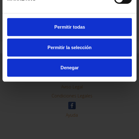
REFINAR
Permitir todas
Permitir la selección
Información General
Denegar
Contacto
Preguntas Frequentes (FAQs)
Aviso Legal
Condiciones Legales
Ayuda