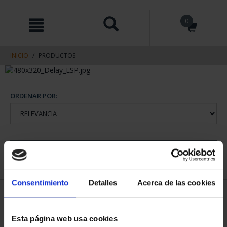
saltar
Saltar
0
al
al
contenido
men
de
navegacin
INICIO
PRODUCTOS
ORDENAR POR:
REFINAR
Consentimiento
Detalles
Acerca de las cookies
1 Productos encontrados
Esta página web usa cookies