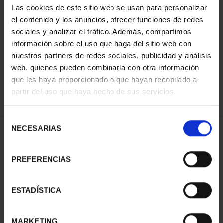
Las cookies de este sitio web se usan para personalizar
el contenido y los anuncios, ofrecer funciones de redes
sociales y analizar el tráfico. Además, compartimos
ORDENAR POR:
información sobre el uso que haga del sitio web con
nuestros partners de redes sociales, publicidad y análisis
web, quienes pueden combinarla con otra información
que les haya proporcionado o que hayan recopilado a
REFINAR
partir del uso que haya hecho de sus servicios.
Selección
NECESARIAS
de
1 Productos encontrados
consentimiento
PREFERENCIAS
ESTADÍSTICA
MARKETING