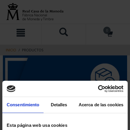
saltar
Saltar
0
al
al
contenido
men
de
navegacin
INICIO
PRODUCTOS
Consentimiento
Detalles
Acerca de las cookies
Esta página web usa cookies