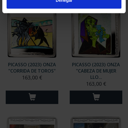
Denegar
PICASSO (2023) ONZA
PICASSO (2023) ONZA
"CORRIDA DE TOROS"
"CABEZA DE MUJER
163,00 €
LLO...
163,00 €