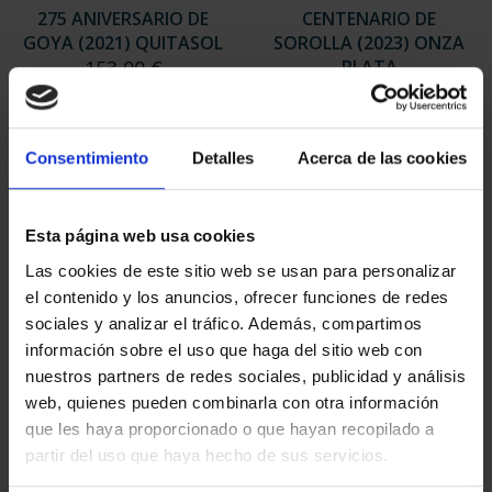
275 ANIVERSARIO DE
CENTENARIO DE
GOYA (2021) QUITASOL
SOROLLA (2023) ONZA
153,00 €
PLATA
153,00 €
Consentimiento
Detalles
Acerca de las cookies
Esta página web usa cookies
Las cookies de este sitio web se usan para personalizar
el contenido y los anuncios, ofrecer funciones de redes
sociales y analizar el tráfico. Además, compartimos
información sobre el uso que haga del sitio web con
nuestros partners de redes sociales, publicidad y análisis
web, quienes pueden combinarla con otra información
que les haya proporcionado o que hayan recopilado a
PICASSO (2023) ONZA
PICASSO (2023) ONZA
partir del uso que haya hecho de sus servicios.
"MUJER EN AZUL"
"ARLEQUÍN (LEÓNIDE)"
163,00 €
163,00 €