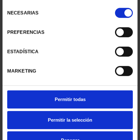
Selección
NECESARIAS
de
consentimiento
PREFERENCIAS
ESTADÍSTICA
MARKETING
PICASSO (2023) ONZA
PICASSO (2023) ONZA
Permitir todas
"LA ESPERA (MARGOT)"
"JACQUELINE SENTADA"
163,00 €
163,00 €
Permitir la selección