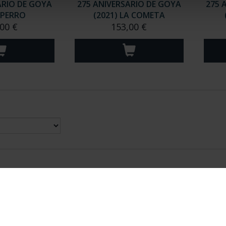
ARIO DE GOYA
275 ANIVERSARIO DE GOYA
275 
 PERRO
(2021) LA COMETA
00 €
153,00 €
nes Legales
|
|
Ayuda
|