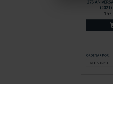
275 ANIVERS
(2021)
153,
ORDENAR POR:
Información General
Contacto
|
Preguntas Frequentes (FAQs)
|
Aviso Legal
|
Condicio