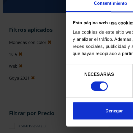
Consentimiento
Esta página web usa cookie
ORDENAR POR:
Filtros aplicados
Las cookies de este sitio we
y analizar el tráfico. Ademá
Monedas con color
redes sociales, publicidad y
que hayan recopilado a parti
10 €
3 Productos en
Web
Selección
NECESARIAS
de
Goya 2021
consentimiento
Denegar
Filtrar por Precio
€50-€199,99
(3)