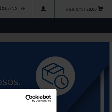
ÑOL
/
€0.00
0
ELEMENTOS