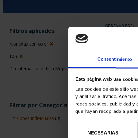
ORDENAR POR:
Filtros aplicados
Monedas con color
10 €
Consentimiento
6 Productos en
Día Internacional de la Mujer
Esta página web usa cookie
Las cookies de este sitio we
y analizar el tráfico. Ademá
redes sociales, publicidad y
Filtrar por Categoría
que hayan recopilado a parti
Emisiones Individuales
(3)
Selección
NECESARIAS
de