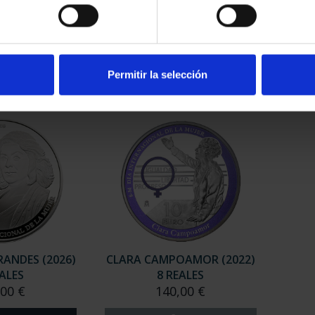
RDO BAZÁN
MARÍA DE MAEZTU (2023) 8
MARG
8 REALES
REALES
00 €
140,00 €
Permitir la selección
ANDES (2026)
CLARA CAMPOAMOR (2022)
EALES
8 REALES
,00 €
140,00 €