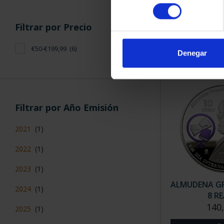
EMILIA PA
consentimiento
(2021) 
140,
Filtrar por Precio
€50-€199,99
(6)
Denegar
Filtrar por Año Emisión
2021
(1)
2022
(1)
2023
(1)
ALMUDENA GR
2024
(1)
8 R
140
2025
(1)