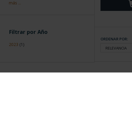
más ...
Filtrar por Año
ORDENAR POR:
2023
(1)
Información General
Contacto
|
Preguntas Frequentes (FAQs)
|
Aviso Legal
|
Condicio