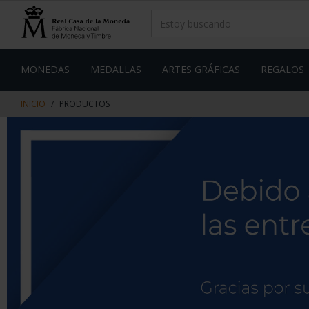
saltar
Saltar
al
al
contenido
men
de
navegacin
MONEDAS
MEDALLAS
ARTES GRÁFICAS
REGALOS
INICIO
PRODUCTOS