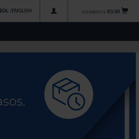
ÑOL
/
€0.00
0
ELEMENTOS