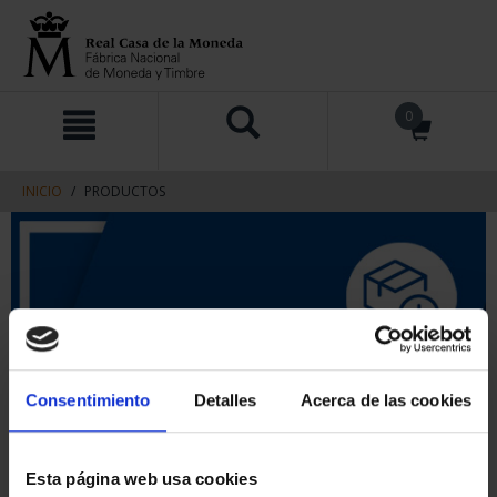
saltar
Saltar
0
al
al
contenido
men
de
navegacin
INICIO
PRODUCTOS
Consentimiento
Detalles
Acerca de las cookies
Esta página web usa cookies