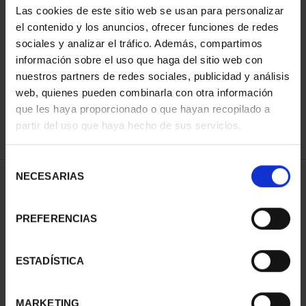
Las cookies de este sitio web se usan para personalizar
el contenido y los anuncios, ofrecer funciones de redes
sociales y analizar el tráfico. Además, compartimos
ORDENAR POR:
información sobre el uso que haga del sitio web con
nuestros partners de redes sociales, publicidad y análisis
web, quienes pueden combinarla con otra información
que les haya proporcionado o que hayan recopilado a
REFINAR
partir del uso que haya hecho de sus servicios.
Selección
NECESARIAS
de
1 Productos encontrados
consentimiento
PREFERENCIAS
ESTADÍSTICA
MARKETING