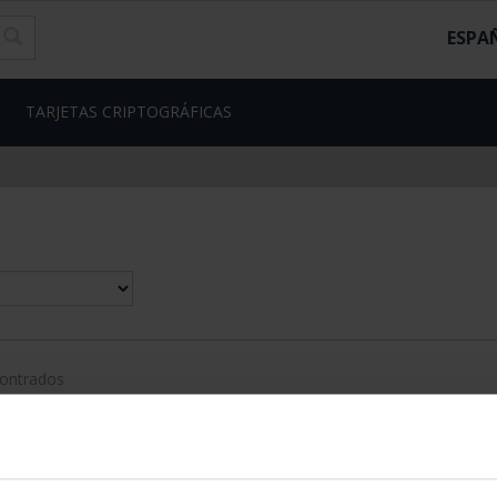
ESPA
TARJETAS CRIPTOGRÁFICAS
contrados