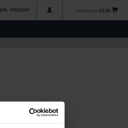
ÑOL
/
€0.00
0
ELEMENTOS