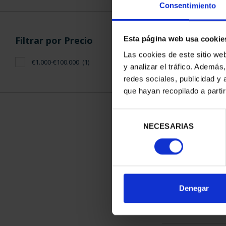
Consentimiento
Filtrar por Precio
Esta página web usa cookie
Las cookies de este sitio we
€1.000-€100.000
(1)
y analizar el tráfico. Ademá
425 ANIV. 
redes sociales, publicidad y
(2024) C
que hayan recopilado a parti
5.349
Selección
NECESARIAS
de
consentimiento
ORDENAR POR:
Denegar