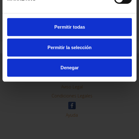
REFINAR
Permitir todas
Permitir la selección
Información General
Denegar
Contacto
Preguntas Frequentes (FAQs)
Aviso Legal
Condiciones Legales
Ayuda