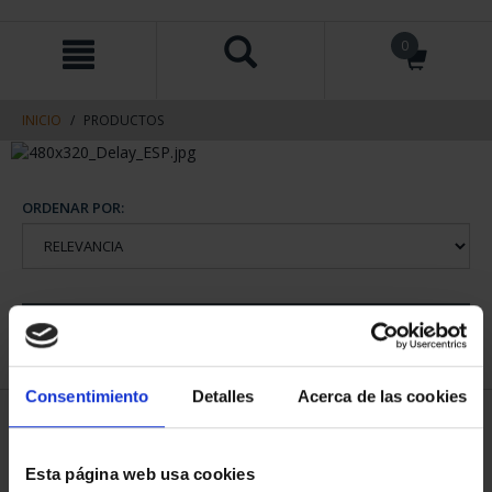
saltar
Saltar
0
al
al
contenido
men
de
navegacin
INICIO
PRODUCTOS
ORDENAR POR:
REFINAR
Consentimiento
Detalles
Acerca de las cookies
2 Productos encontrados
Esta página web usa cookies