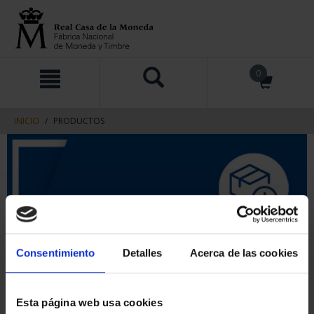
saltar
Saltar
0
al
al
contenido
men
de
navegacin
INICIO
PRODUCTOS
Consentimiento
Detalles
Acerca de las cookies
Esta página web usa cookies