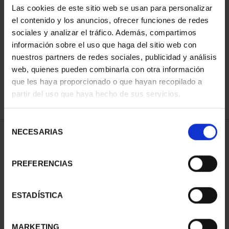
Las cookies de este sitio web se usan para personalizar
el contenido y los anuncios, ofrecer funciones de redes
sociales y analizar el tráfico. Además, compartimos
ORDENAR POR:
información sobre el uso que haga del sitio web con
nuestros partners de redes sociales, publicidad y análisis
web, quienes pueden combinarla con otra información
que les haya proporcionado o que hayan recopilado a
REFINAR
partir del uso que haya hecho de sus servicios.
Selección
NECESARIAS
de
2 Productos encontrados
consentimiento
PREFERENCIAS
ESTADÍSTICA
MARKETING